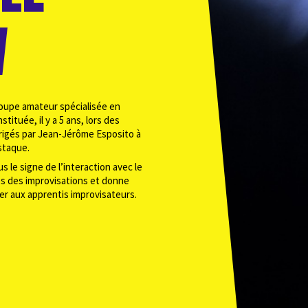
W
upe amateur spécialisée en
stituée, il y a 5 ans, lors des
irigés par Jean-Jérôme Esposito à
Estaque.
s le signe de l’interaction avec le
mes des improvisations et donne
er aux apprentis improvisateurs.