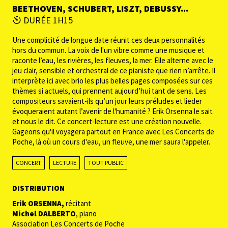
BEETHOVEN, SCHUBERT, LISZT, DEBUSSY...
DURÉE 1H15
Une complicité de longue date réunit ces deux personnalités
hors du commun. La voix de l'un vibre comme une musique et
raconte l’eau, les rivières, les fleuves, la mer. Elle alterne avec le
jeu clair, sensible et orchestral de ce pianiste que rien n’arrête. Il
interprète ici avec brio les plus belles pages composées sur ces
thèmes si actuels, qui prennent aujourd’hui tant de sens. Les
compositeurs savaient-ils qu’un jour leurs
préludes
et
lieder
évoqueraient autant l’avenir de l'humanité ? Erik Orsenna le sait
et nous le dit. Ce concert-lecture est une création nouvelle.
Gageons qu'il voyagera partout en France avec
Les Concerts de
Poche
, là où un cours d'eau, un fleuve, une mer saura l'appeler.
CONCERT
LECTURE
TOUT PUBLIC
DISTRIBUTION
Erik ORSENNA,
récitant
Michel DALBERTO
, piano
Association Les Concerts de Poche