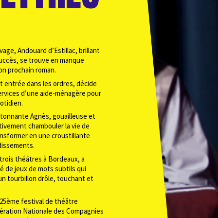
vage, Andouard d’Estillac, brillant
succès, se trouve en manque
son prochain roman.
t entrée dans les ordres, décide
 services d’une aide-ménagère pour
otidien.
’étonnante Agnès, gouailleuse et
ctivement chambouler la vie de
ransformer en une croustillante
dissements.
 trois théâtres à Bordeaux, a
é de jeux de mots subtils qui
n tourbillon drôle, touchant et
 25ème festival de théâtre
ération Nationale des Compagnies